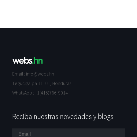
Email :
info@webs.hn
Tegucigalpa 11101, Honduras
WhatsApp :
+1(415)766-9014
Reciba nuestras novedades y blogs