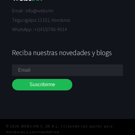
Email :
info@webs.hn
Tegucigalpa 11101, Honduras
WhatsApp :
+1(415)766-9014
Reciba nuestras novedades y blogs
© 2026 WEBS HN S. DE R.L. | Creando con pasión para
Honduras y Latinoamérica