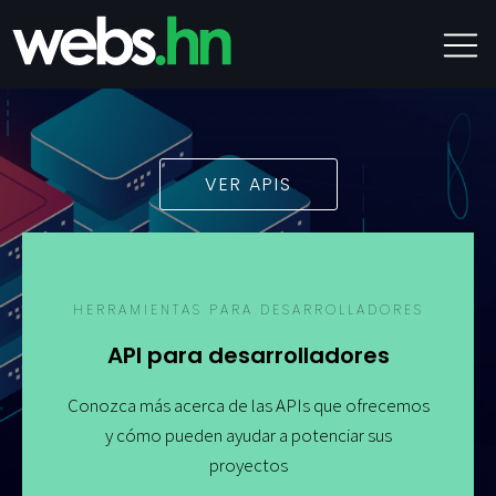
VER APIS
HERRAMIENTAS PARA DESARROLLADORES
API para desarrolladores
Conozca más acerca de las APIs que ofrecemos
y cómo pueden ayudar a potenciar sus
proyectos