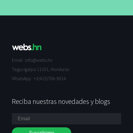
Email :
info@webs.hn
Tegucigalpa 11101, Honduras
WhatsApp :
+1(415)766-9014
Reciba nuestras novedades y blogs