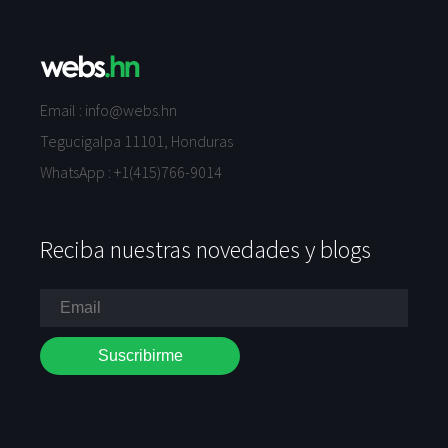
Email :
info@webs.hn
Tegucigalpa 11101, Honduras
WhatsApp :
+1(415)766-9014
Reciba nuestras novedades y blogs