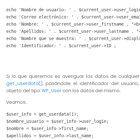
echo 'Nombre de usuario: ' . $current_user->user_login
echo 'Correo electrónico: ' . $current_user->user_emai
echo 'Nombre: ' . $current_user->user_firstname . "<br
echo 'Apellidos: ' . $current_user->user_lastname . "<
echo 'Nombre que se muestra: ' . $current_user->displa
echo 'Identificador: ' . $current_user->ID ;

Si lo que queremos es averiguar los datos de cualquier 
get_userdata()
, pasándole el identificador del usuari
objeto del tipo
WP_User
con los datos del mismo.
Veamos:
$user_info = get_userdata(1);

$nombre_usuario = $user_info->user_login;

$nombre = $user_info->first_name;

$apellidos = $user_info->last_name;
