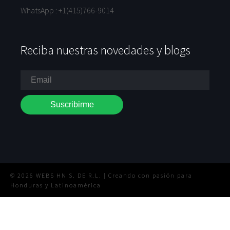
WhatsApp :
+1(415)766-9014
Reciba nuestras novedades y blogs
© 2026 WEBS HN S. DE R.L. | Creando con pasión para
Honduras y Latinoamérica