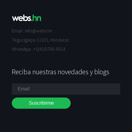
Email :
info@webs.hn
Tegucigalpa 11101, Honduras
WhatsApp :
+1(415)766-9014
Reciba nuestras novedades y blogs